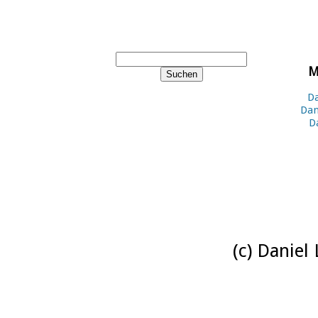
M
Da
Dan
D
(c) Daniel