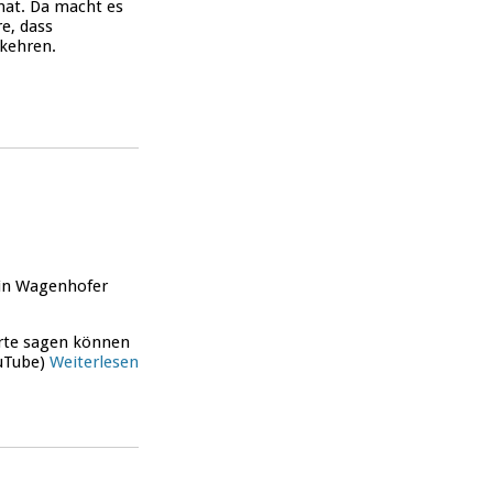
hat. Da macht es
e, dass
kehren.
in
Wagenhofer
rte sagen können
ouTube)
Weiterlesen