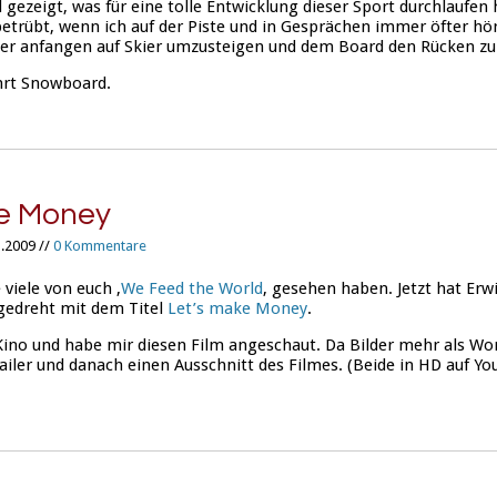
ezeigt, was für eine tolle Entwicklung dieser Sport durchlaufen 
etrübt, wenn ich auf der Piste und in Gesprächen immer öfter hör
er anfangen auf Skier umzusteigen und dem Board den Rücken zu
ahrt Snowboard.
ke Money
.2009 //
0 Kommentare
 viele von euch ‚
We
Feed
the
World
‚ gesehen haben. Jetzt hat Erw
gedreht mit dem Titel
Let’s
make
Money
.
Kino und habe mir diesen Film angeschaut.
Da Bilder mehr als Wo
ailer
und danach einen Ausschnitt des Filmes. (Beide in HD auf Y