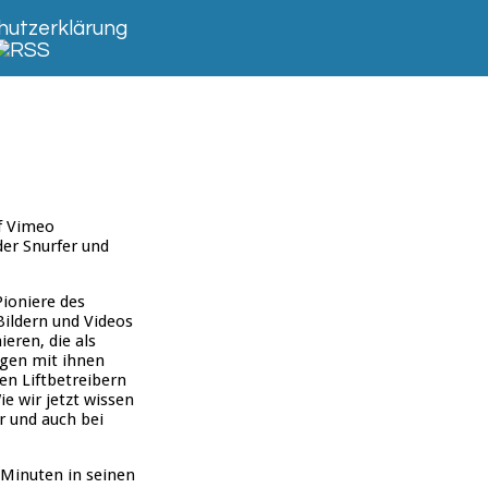
utzerklärung
uf Vimeo
er Snurfer und
Pioniere des
Bildern und Videos
eren, die als
ngen mit ihnen
en Liftbetreibern
e wir jetzt wissen
är und auch bei
 Minuten in seinen