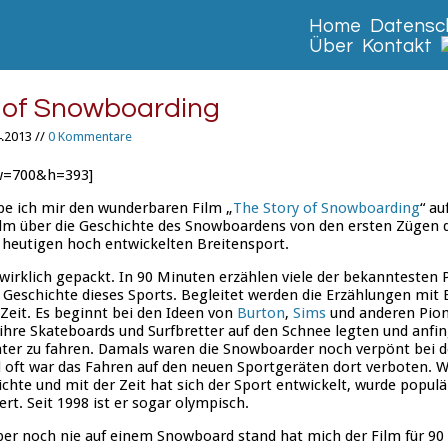
Home
Datensch
Über
Kontakt
 of Snowboarding
.2013 //
0 Kommentare
w=700&h=393]
e ich mir den wunderbaren Film „
The Story of Snowboarding
“ a
ilm über die Geschichte des Snowboardens von den ersten Zügen d
 heutigen hoch entwickelten Breitensport.
wirklich gepackt. In 90 Minuten erzählen viele der bekanntesten 
Geschichte dieses Sports. Begleitet werden die Erzählungen mit 
 Zeit. Es beginnt bei den Ideen von
Burton
,
Sims
und anderen Pioni
 ihre Skateboards und Surfbretter auf den Schnee legten und anfi
nter zu fahren. Damals waren die Snowboarder noch verpönt bei d
 oft war das Fahren auf den neuen Sportgeräten dort verboten. Wi
hichte und mit der Zeit hat sich der Sport entwickelt, wurde popul
ert. Seit 1998 ist er sogar olympisch.
ber noch nie auf einem Snowboard stand hat mich der Film für 90