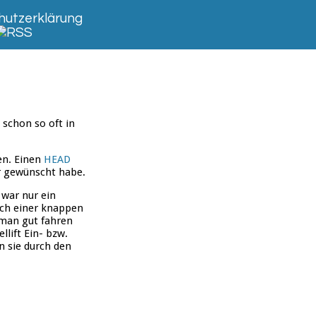
utzerklärung
 schon so oft in
en. Einen
HEAD
ir gewünscht habe.
war nur ein
ach einer knappen
 man gut fahren
llift Ein- bzw.
n sie durch den