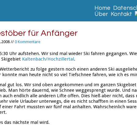
Home
Datensch
Über
Kontakt
stöber für Anfänger
.2008 //
0 Kommentare
5:30 Uhr aufstehen. Wir sind mal wieder Ski fahren gegangen. Wie
 Skigebiet
Kaltenbach/Hochzillertal
.
Wetterbericht zu folge gestern noch einen anderen Ski ausgelieh
er konnte man heute nicht so viel Tiefschnee fahren, wie ich es m
mal gut los. Wir sind oben angekommen und im ganzen Skigebiet 
trieb. Man hörte dauernd, wie Schnee weggesprengt wurde. Und n
auch endlich alle anderen Lifte offen. Dies hieß aber nicht, dass
ehr viele Urlauber unterwegs, die es nicht schafften in einen Sesse
f einer Fahrt mussten wir fünf mal anhalten. Wahrscheinlich ware
ert.
es das nächste mal wird.