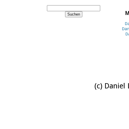
M
Da
Dan
D
(c) Daniel