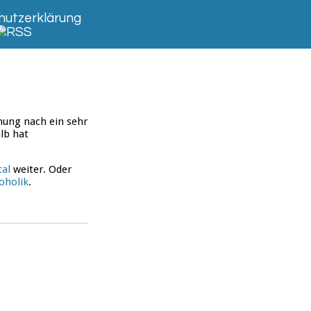
utzerklärung
nung nach ein sehr
lb hat
tal
weiter. Oder
oholik
.