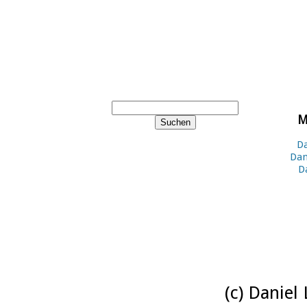
M
Da
Dan
D
(c) Daniel