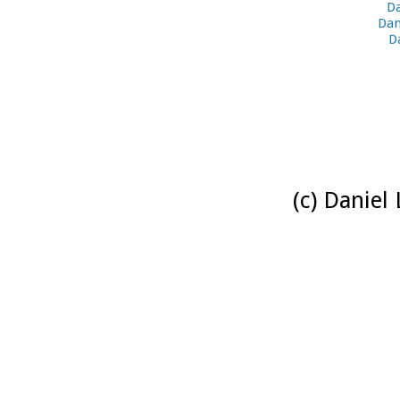
Da
Dan
D
(c) Daniel