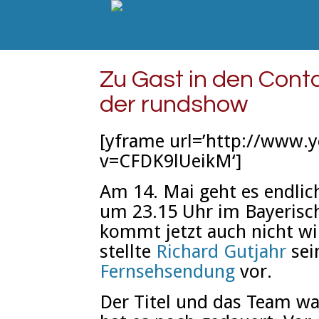
Zu Gast in den Cont
der rundshow
[yframe url=’http://www.
v=CFDK9lUeikM‘]
Am 14. Mai geht es endlich
um 23.15 Uhr im Bayerisc
kommt jetzt auch nicht wir
stellte
Richard Gutjahr
sei
Fernsehsendung
vor.
Der Titel und das Team wa