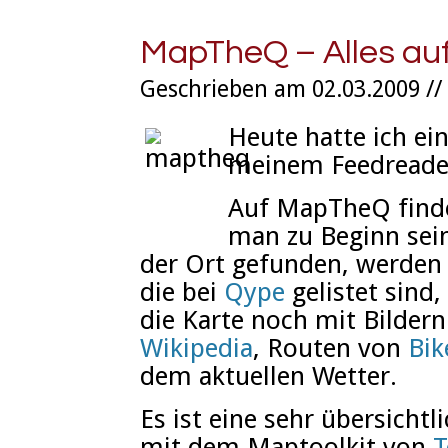
MapTheQ – Alles auf
Geschrieben am 02.03.2009 //
Heute hatte ich ein
meinem Feedreade
Auf MapTheQ findet
man zu Beginn sein
der Ort gefunden, werden 
die bei
Qype
gelistet sind,
die Karte noch mit Bilder
Wikipedia
, Routen von
Bi
dem aktuellen Wetter.
Es ist eine sehr übersichtl
mit dem Maptoolkit von
T