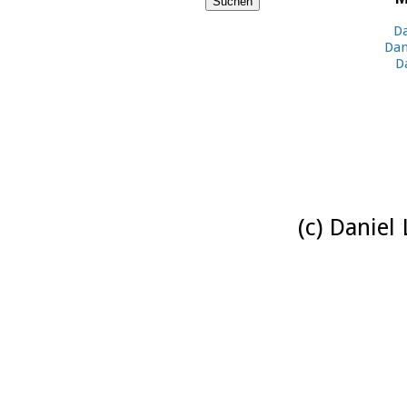
Da
Dan
D
(c) Daniel