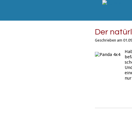
Der natür
Geschrieben am 01.09
Hab
bef
sch
Und
ein
nur