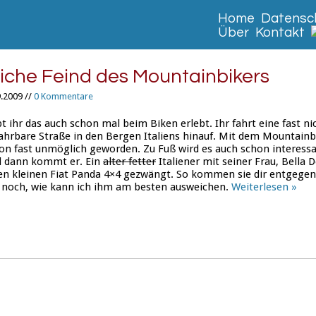
Home
Datensch
Über
Kontakt
liche Feind des Mountainbikers
.2009 //
0 Kommentare
t ihr das auch schon mal beim Biken erlebt. Ihr fahrt eine fast n
ahrbare Straße in den Bergen Italiens hinauf. Mit dem Mountainbi
on fast unmöglich geworden. Zu Fuß wird es auch schon interessa
 dann kommt er. Ein
alter fetter
Italiener mit seiner Frau, Bella 
en kleinen Fiat Panda 4×4 gezwängt. So kommen sie dir entgegen.
 noch, wie kann ich ihm am besten ausweichen.
Weiterlesen »