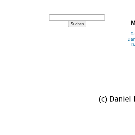
M
Da
Dan
D
(c) Daniel