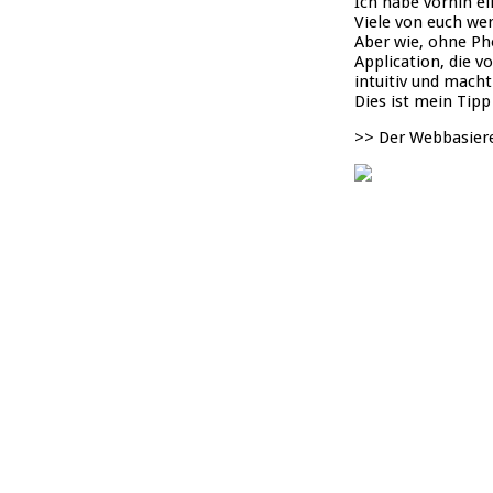
Ich habe vorhin e
Viele von euch we
Aber wie, ohne Ph
Application, die 
intuitiv und mach
Dies ist mein Tip
>> Der Webbasiere