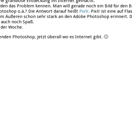
ine grandiose Entdeckung im Internet gemacht.
rden das Problem kennen. Man will gerade noch ein Bild für den B
otoshop o.ä.? Die Antwort darauf heißt
Pixlr
. Pixlr ist eine auf Fl
vom Äußeren schon sehr stark an den Adobe Photoshop erinnert. Da
t auch noch Spaß.
p der Woche.
nden Photoshop, jetzt überall wo es Internet gibt. 🙂