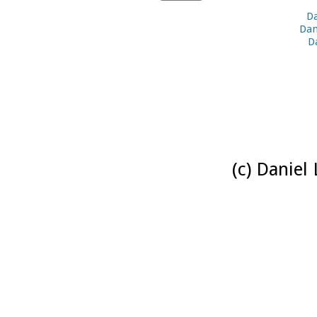
Da
Dan
D
(c) Daniel