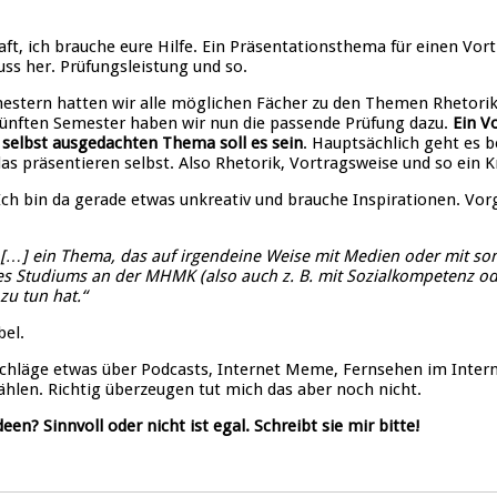
ft, ich brauche eure Hilfe. Ein Präsentationsthema für einen Vor
ss her. Prüfungsleistung und so.
mestern hatten wir alle möglichen Fächer zu den Themen Rhetori
fünften Semester haben wir nun die passende Prüfung dazu.
Ein Vo
selbst ausgedachten Thema soll es sein
. Hauptsächlich geht es b
as präsentieren selbst. Also Rhetorik, Vortragsweise und so ein 
h bin da gerade etwas unkreativ und brauche Inspirationen. Vor
[…] ein Thema, das auf irgendeine Weise mit Medien oder mit so
es Studiums an der MHMK (also auch z. B. mit Sozialkompetenz o
u tun hat.“
bel.
chläge etwas über Podcasts, Internet Meme, Fernsehen im Inter
ählen. Richtig überzeugen tut mich das aber noch nicht.
een? Sinnvoll oder nicht ist egal. Schreibt sie mir bitte!