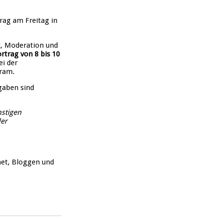
trag am Freitag in
k, Moderation und
rtrag von 8 bis 10
ei der
Kram.
gaben sind
nstigen
der
net, Bloggen und