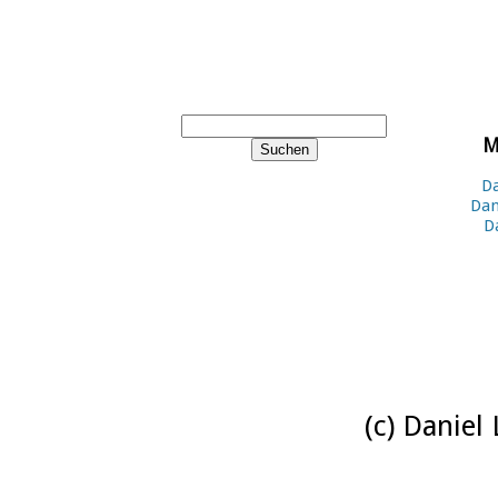
M
Da
Dan
D
(c) Daniel