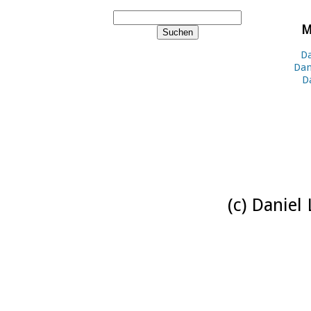
M
Da
Dan
D
(c) Daniel