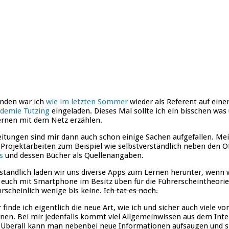
nden war ich
wie im letzten Sommer
wieder als Referent auf eine
ademie Tutzing
eingeladen. Dieses Mal sollte ich ein bisschen was 
ernen mit dem Netz erzählen.
itungen sind mir dann auch schon einige Sachen aufgefallen. M
 Projektarbeiten zum Beispiel wie selbstverständlich neben den O
s
und dessen Bücher als Quellenangaben.
ständlich laden wir uns diverse Apps zum Lernen herunter, wenn w
n euch mit Smartphone im Besitz üben für die Führerscheintheori
scheinlich wenige bis keine.
Ich tat es noch.
 finde ich eigentlich die neue Art, wie ich und sicher auch viele v
nen. Bei mir jedenfalls kommt viel Allgemeinwissen aus dem Inte
. Überall kann man nebenbei neue Informationen aufsaugen und s