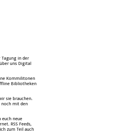
r Tagung in der
über uns Digital
eine Kommilitonen
ffline Bibliotheken
ir sie brauchen.
e noch mit den
on euch neue
rnet. RSS Feeds,
ich zum Teil auch