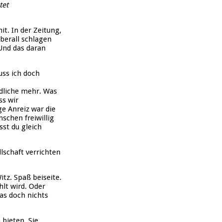
tet
t. In der Zeitung,
berall schlagen
 Und das daran
uss ich doch
ndliche mehr. Was
ss wir
ge Anreiz war die
nschen freiwillig
st du gleich
llschaft verrichten
tz. Spaß beiseite.
lt wird. Oder
das doch nichts
bieten. Sie