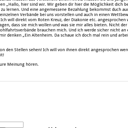
n „Hallo, hier sind wir. Wir geben dir hier die Möglichkeit dich be
s zu lernen. Und eine angemessene Bezahlung bekommst duch auc
 einzelnen Verbände bei uns vorstellen und auch in einen Wettbe
 Ich will direkt vom Roten Kreuz, der Diakonie etc. angesprochen
sagen, dass sie mich wollen und was sie mir alles bieten. Nicht der
Wohlfahrtsverbände brauchen mich. Und ich werde sicher nicht a
mir denken „Ein Altenheim. Da schaue ich doch mal rein und arbei
on den Stellen sehen! Ich will von ihnen direkt angesprochen werd
it!
 eure Meinung hören.