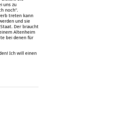
i uns zu
h noch“.
werb treten kann
 werden und sie
 Staat. Der braucht
n einem Altenheim
te bei denen für
en! Ich will einen