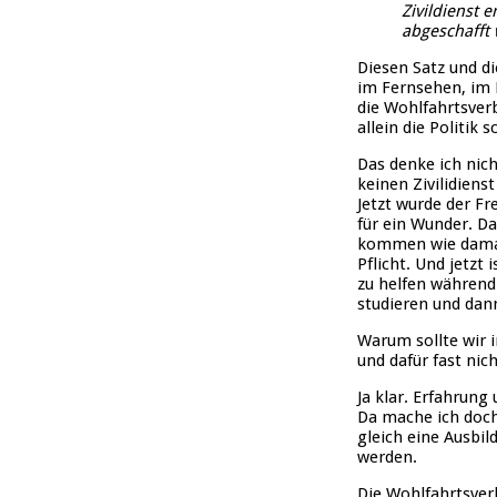
Zivildienst 
abgeschafft
Diesen Satz und d
im Fernsehen, im 
die Wohlfahrtsverb
allein die Politik s
Das denke ich nich
keinen Zivilidien
Jetzt wurde der F
für ein Wunder. D
kommen wie damals 
Pflicht. Und jetzt 
zu helfen während 
studieren und dann 
Warum sollte wir i
und dafür fast n
Ja klar. Erfahrung
Da mache ich doch
gleich eine Ausbil
werden.
Die Wohlfahrtsver