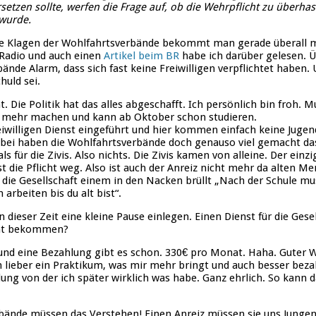
ersetzen sollte, werfen die Frage auf, ob die Wehrpflicht zu überhas
 wurde.
ie Klagen der Wohlfahrtsverbände bekommt man gerade überall mi
Radio und auch einen
Artikel beim BR
habe ich darüber gelesen. Ü
ände Alarm, dass sich fast keine Freiwilligen verpflichtet haben.
chuld sei.
t. Die Politik hat das alles abgeschafft. Ich persönlich bin froh. M
st mehr machen und kann ab Oktober schon studieren.
reiwilligen Dienst eingeführt und hier kommen einfach keine Juge
abei haben die Wohlfahrtsverbände doch genauso viel gemacht da
für die Zivis. Also nichts. Die Zivis kamen von alleine. Der einzi
ist die Pflicht weg. Also ist auch der Anreiz nicht mehr da alten Me
die Gesellschaft einem in den Nacken brüllt „Nach der Schule mus
arbeiten bis du alt bist“.
n dieser Zeit eine kleine Pause einlegen. Einen Dienst für die Gese
icht bekommen?
 und eine Bezahlung gibt es schon. 330€ pro Monat. Haha. Guter Wi
 lieber ein Praktikum, was mir mehr bringt und auch besser bezah
dung von der ich später wirklich was habe. Ganz ehrlich. So kann 
bände müssen das Verstehen! Einen Anreiz müssen sie uns Jungen 