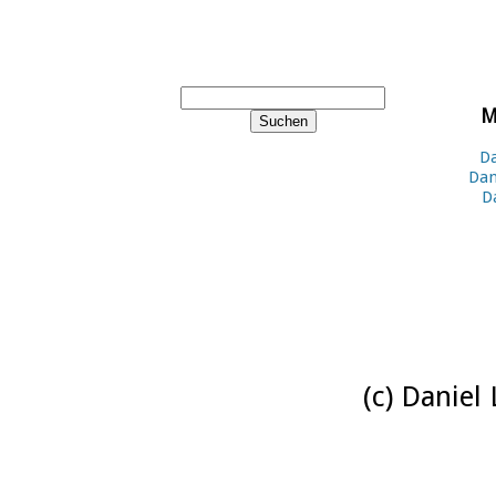
M
Da
Dan
D
(c) Daniel