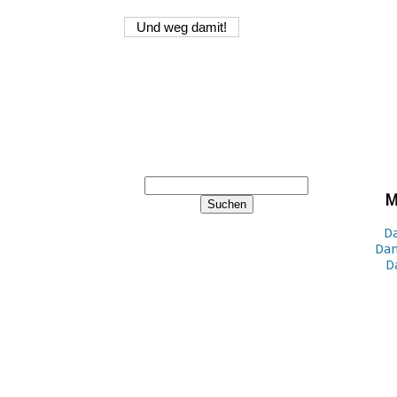
M
Da
Dan
D