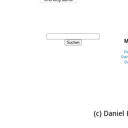
M
Da
Dan
D
(c) Daniel