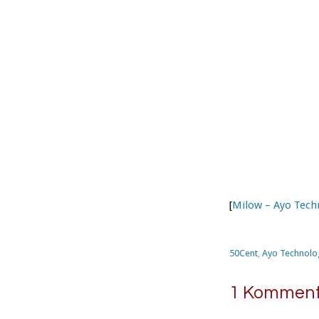
[
Milow – Ayo Techn
50Cent
,
Ayo Technolo
1 Komment