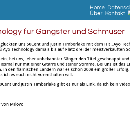
Home
Datensch
Über
Kontakt
ology für Gangster und Schmuser
glückten uns 50Cent und Justin Timberlake mit dem Hit „Ayo Tech
ß Ayo Technology damals bis auf Platz drei der meistverkauften S
r ein, bei uns, eher unbekannter Sänger den Titel geschnappt und
esmal nur mit einer Gitarre und seiner Stimme. Bei uns ist das Lie
 in den flämischen Ländern war es schon 2008 ein großer Erfolg. 
s ich es euch nicht vorenthalten will.
0Cent und Justin Timberlake gibt es nur als Link, da ich kein Vid
 von Milow: