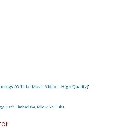
ology (Official Music Video – High Quality)
]
gy
,
Justin Timberlake
,
Milow
,
YouTube
ar