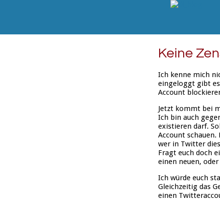
Keine Zen
Ich kenne mich ni
eingeloggt gibt e
Account blockiere
Jetzt kommt bei mi
Ich bin auch gegen
existieren darf. S
Account schauen. 
wer in Twitter dies
Fragt euch doch e
einen neuen, oder 
Ich würde euch st
Gleichzeitig das G
einen Twitteracco