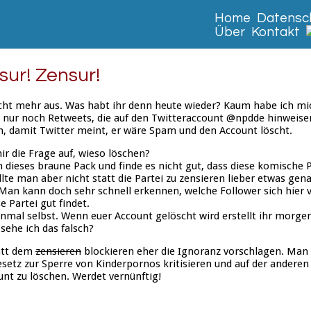
Home
Datensch
Über
Kontakt
sur! Zensur!
cht mehr aus. Was habt ihr denn heute wieder? Kaum habe ich mic
s nur noch Retweets, die auf den Twitteraccount @npdde hinweisen
n, damit Twitter meint, er wäre Spam und den Account löscht.
r die Frage auf, wieso löschen?
 dieses braune Pack und finde es nicht gut, dass diese komische 
ollte man aber nicht statt die Partei zu zensieren lieber etwas gen
Man kann doch sehr schnell erkennen, welche Follower sich hier
e Partei gut findet.
inmal selbst. Wenn euer Account gelöscht wird erstellt ihr morge
sehe ich das falsch?
att dem
zensieren
blockieren eher die Ignoranz vorschlagen. Man
esetz zur Sperre von Kinderpornos kritisieren und auf der anderen
unt zu löschen. Werdet vernünftig!