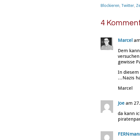
Blockieren
,
Twitter
,
Z
4 Komment
Marcel
am 
Dem kann 
versuchen 
gewisse P
In diesem
…Nazis ha
Marcel
Joe
am 27.
da kann i
piratenpar
FERNman