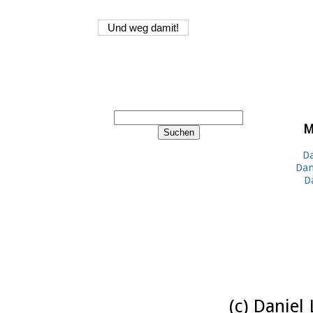
M
Da
Dan
D
(c) Daniel