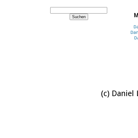
M
Da
Dan
D
(c) Daniel