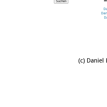
M
Da
Dan
D
(c) Daniel