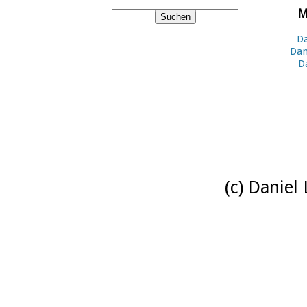
M
Da
Dan
D
(c) Daniel