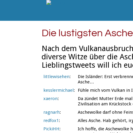
Die lustigsten Asch
Nach dem Vulkanausbruch 
diverse Witze über die As
Lieblingstweets will ich e
littlewisehen
:
Die Isländer: Erst verbren
Asche…
kesslermichael
:
Fühle mich vom Vulkan in I
xaeron
:
Da zündet Mutter Erde mal
Zivilisation am Krückstoc
ragnarh
:
Aschewolke darf ohne Fein
redfox1
:
Alles Asche. Hab gehört, i
PickiHH
:
Ich hoffe, die Aschewolke 