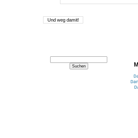
M
Da
Dan
D