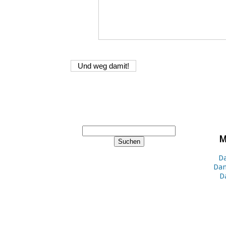
M
Da
Dan
D