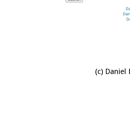
Da
Dan
D
(c) Daniel