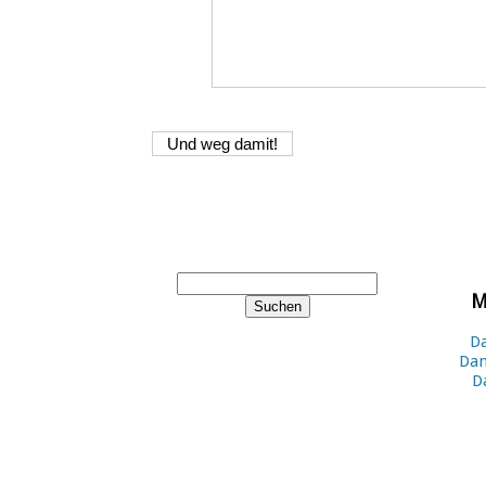
M
Da
Dan
D