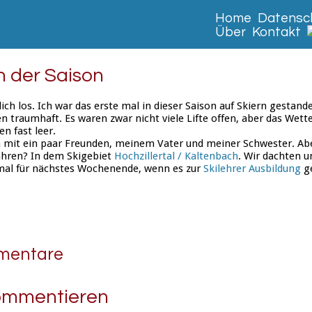
Home
Datensch
Über
Kontakt
in der Saison
ich los. Ich war das erste mal in dieser Saison auf Skiern gestand
 traumhaft. Es waren zwar nicht viele Lifte offen, aber das Wett
en fast leer.
 mit ein paar Freunden, meinem Vater und meiner Schwester. Abe
fahren? In dem Skigebiet
Hochzillertal / Kaltenbach
. Wir dachten u
mal für nächstes Wochenende, wenn es zur
Skilehrer Ausbildung
ge
mentare
kommentieren