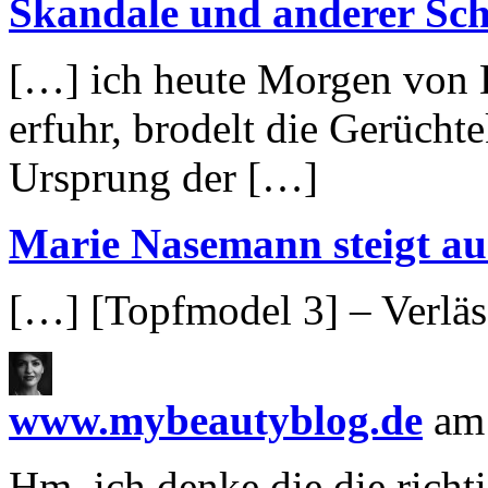
Skandale und anderer Sc
[…] ich heute Morgen von D
erfuhr, brodelt die Gerüch
Ursprung der […]
Marie Nasemann steigt au
[…] [Topfmodel 3] – Verlä
www.mybeautyblog.de
am 
Hm, ich denke die die richti