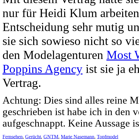
nur für Heidi Klum arbeiten
Entscheidung sehr mutig un
sie sich sowieso nicht so v
den Modelagenturen
Most 
Poppins Agency
ist sie ja 
Vertrag.
Achtung: Dies sind alles reine 
geschrieben ist habe ich in den
aufgeschnappt. Keine Aussage ist
Fernsehen
,
Gerücht
,
GNTM
,
Marie Nasemann
,
Topfmodel