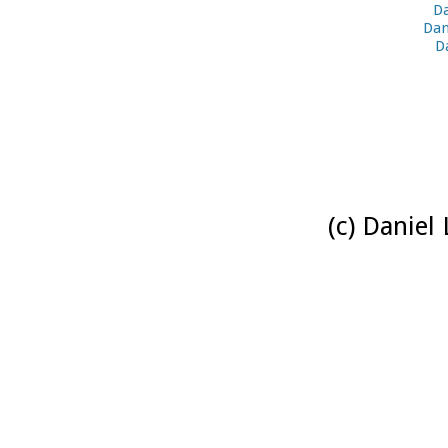
Da
Dan
D
(c) Daniel