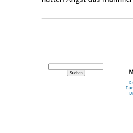
M
Da
Dan
D