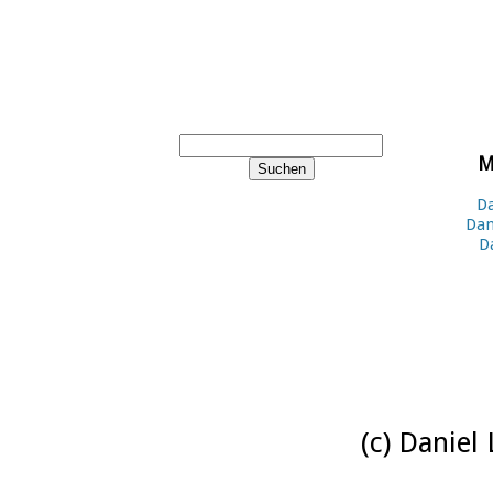
M
Da
Dan
D
(c) Daniel