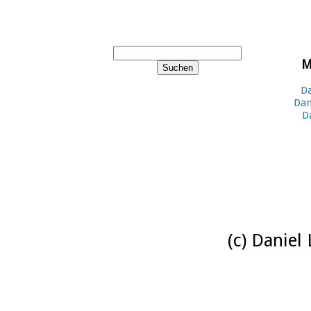
M
Da
Dan
D
(c) Daniel