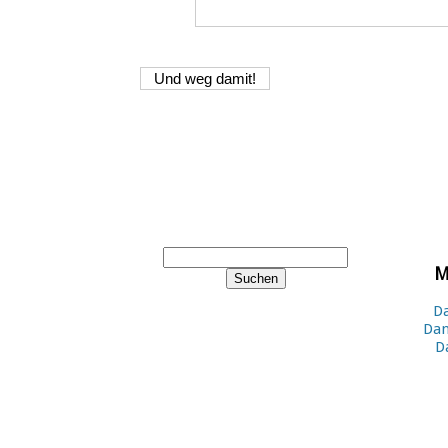
M
Da
Dan
D