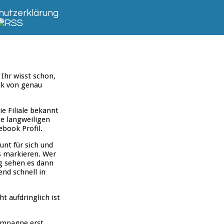
utzerklärung
Ihr wisst schon,
ck von genau
e Filiale bekannt
ne langweiligen
ebook Profil.
unt für sich und
s markieren. Wer
g sehen es dann
end schnell in
t aufdringlich ist
Kampagne erst