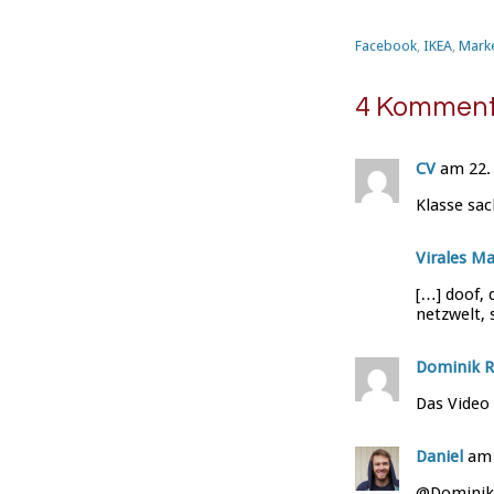
Facebook
,
IKEA
,
Mark
4 Komment
CV
am 22.
Klasse sach
Virales Ma
[…] doof, 
netzwelt,
Dominik R
Das Video i
Daniel
am 
@Dominik: