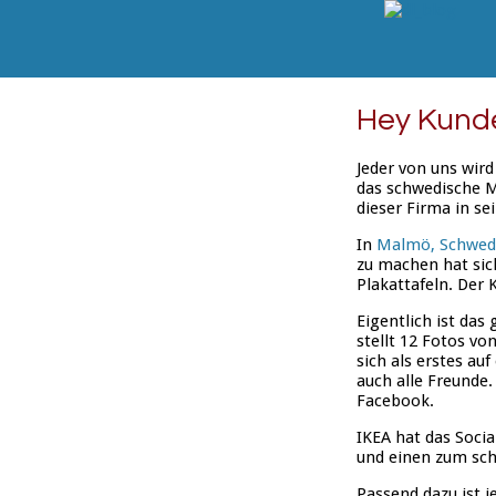
Hey Kunde
Jeder von uns wird
das schwedische M
dieser Firma in s
In
Malmö, Schwe
zu machen hat sic
Plakattafeln. Der 
Eigentlich ist da
stellt 12 Fotos v
sich als erstes a
auch alle Freunde.
Facebook.
IKEA hat das Socia
und einen zum sch
Passend dazu ist j