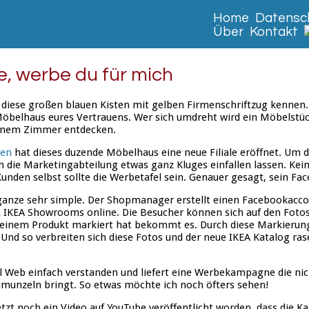
Home
Datensch
Über
Kontakt
, werbe du für mich
 diese großen blauen Kisten mit gelben Firmenschriftzug kennen. 
öbelhaus eures Vertrauens. Wer sich umdreht wird ein Möbelstü
einem Zimmer entdecken.
den
hat dieses duzende Möbelhaus eine neue Filiale eröffnet. Um di
h die Marketingabteilung etwas ganz Kluges einfallen lassen. Kei
Kunden selbst sollte die Werbetafel sein. Genauer gesagt, sein Fac
s ganze sehr simple. Der Shopmanager erstellt einen Facebookacco
on IKEA Showrooms online. Die Besucher können sich auf den Foto
uf einem Produkt markiert hat bekommt es. Durch diese Markierun
 Und so verbreiten sich diese Fotos und der neue IKEA Katalog ras
l Web einfach verstanden und liefert eine Werbekampagne die nich
munzeln bringt. So etwas möchte ich noch öfters sehen!
etzt noch ein Video auf YouTube veröffentlicht worden, dass die 