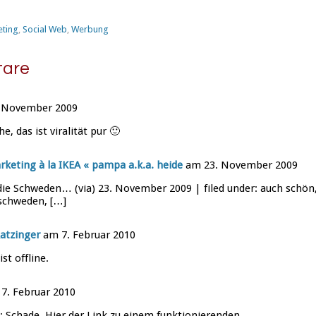
eting
,
Social Web
,
Werbung
are
 November 2009
e, das ist viralität pur 🙂
rketing à la IKEA « pampa a.k.a. heide
am 23. November 2009
die Schweden… (via) 23. November 2009 | filed under: auch schön
 schweden, […]
atzinger
am 7. Februar 2010
st offline.
7. Februar 2010
 Schade. Hier der Link zu einem funktionierenden