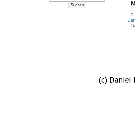
M
Da
Dan
D
(c) Daniel