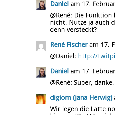
Daniel
am 17. Februa
@René: Die Funktion 
nicht. Nutze ja auch 
denn versteckt?
René Fischer
am 17. F
@Daniel:
http://twit
Daniel
am 17. Februa
@René: Super, danke.
digiom (jana Herwig)
Wir legen die Latte n