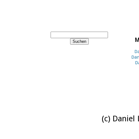
M
Da
Dan
D
(c) Daniel