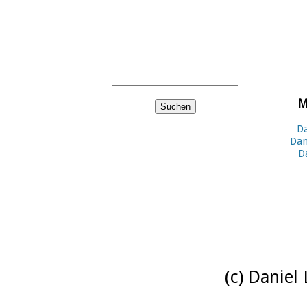
M
Da
Dan
D
(c) Daniel