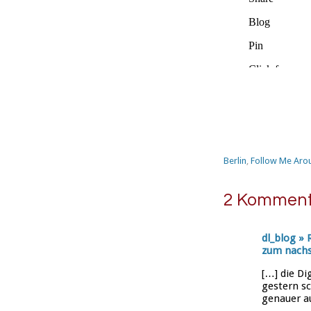
Berlin
,
Follow Me Aro
2 Komment
dl_blog » 
zum nach
[…] die Di
gestern s
genauer a