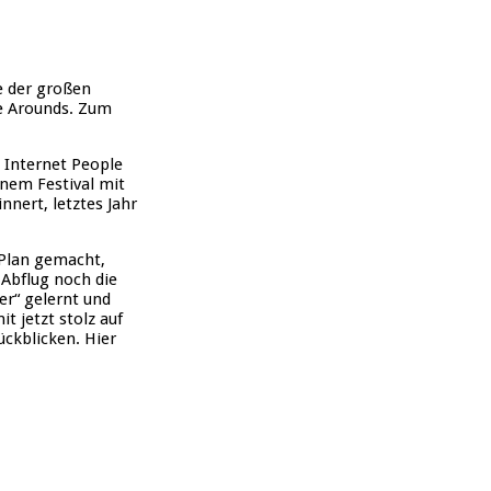
le der großen
Me Arounds. Zum
 Internet People
inem Festival mit
nnert, letztes Jahr
 Plan gemacht,
 Abflug noch die
er“ gelernt und
t jetzt stolz auf
ckblicken. Hier