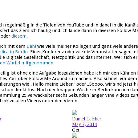
uch regelmäßig in die Tiefen von YouTube und in dabei in die Kanä
siert das ziemlich häufig und ich lande dann in diversen Follow 
oder
diesem
.
 ich mit dem
Dani
wie viele meiner Kollegen und ganz viele andere
lica in Berlin
. Einer Konferenz oder wie die Veranstalter sagen, e
 Digitale Gesellschaft, Netzpolitik und das Internet. Wer sich eri
nen Würfel mitgenommen
.
weilig ist ohne eine Aufgabe loszuziehen habe ich mir den kühnen
olles YouTuber Follow Me Around zu machen. Also schnell vor dem
ierungen wie „Hallo meine Lieben“ oder „Soooo, wir sind jetzt hi
schon direkt los. Nach der knappen Woche in Berlin kann ich dami
ammlung 25 verwackelter sechs Sekunden langer Vine Videos zurü
Link zu allen Videos unter den Vieren.