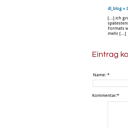
dl_blog »
[…] ich gr
spätestens
Formats wa
mehr […]
Eintrag 
Name:
*
Kommentar:*