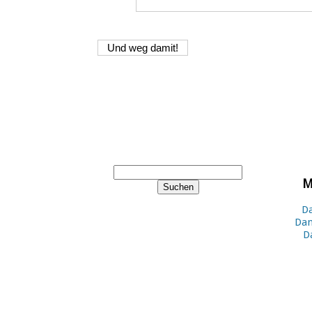
M
Da
Dan
D